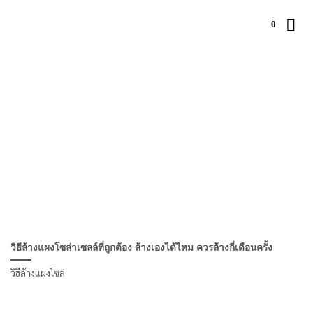
ข้าม
ไป
0
ยัง
เนื้อหา
วิธีล้างแผงโซล่าเซลล์ที่ถูกต้อง ล้างเองได้ไหม ควรล้างกี่เดือนครั้ง
วิธีล้างแผงโซล่