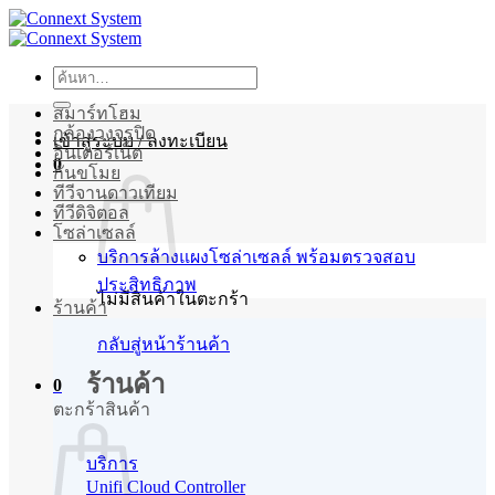
ข้าม
ไป
ยัง
ค้นหา:
เนื้อหา
สมาร์ทโฮม
กล้องวงจรปิด
เข้าสู่ระบบ / ลงทะเบียน
อินเตอร์เน็ต
0
กันขโมย
ทีวีจานดาวเทียม
ทีวีดิจิตอล
โซล่าเซลล์
บริการล้างแผงโซล่าเซลล์ พร้อมตรวจสอบ
ประสิทธิภาพ
ไม่มีสินค้าในตะกร้า
ร้านค้า
กลับสู่หน้าร้านค้า
ร้านค้า
0
ตะกร้าสินค้า
บริการ
Unifi Cloud Controller