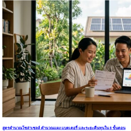
สูตรคำนวณโซล่าเซลล์ คำนวณแผง แบตเตอรี่ และระยะคืนทุนใน 8 ขั้นตอน