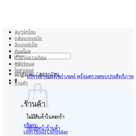
ข้าม
ไป
ยัง
เนื้อหา
สมาร์ทโฮม
กล้องวงจรปิด
อินเตอร์เน็ต
กันขโมย
ค้นหา:
ทีวีจานดาวเทียม
ทีวีดิจิตอล
โซล่าเซลล์
เข้าสู่ระบบ / ลงทะเบียน
บริการล้างแผงโซล่าเซลล์ พร้อมตรวจสอบประสิทธิภาพ
0
ร้านค้า
ร้านค้า
ไม่มีสินค้าในตะกร้า
บริการ
กลับสู่หน้าร้านค้า
Unifi Cloud Controller