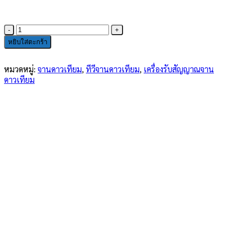
price
price
was:
is:
890.00 ฿.
850.00 ฿.
จำนวน
PSI
หยิบใส่ตะกร้า
S2X
เครื่อง
หมวดหมู่:
จานดาวเทียม
,
ทีวีจานดาวเทียม
,
เครื่องรับสัญญาณจาน
รับ
ดาวเทียม
สัญญาณ
จาน
ดาวเทียม
ชิ้น