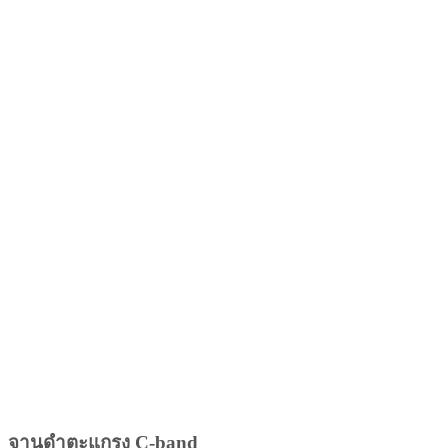
จานดำตะแกรง C-band