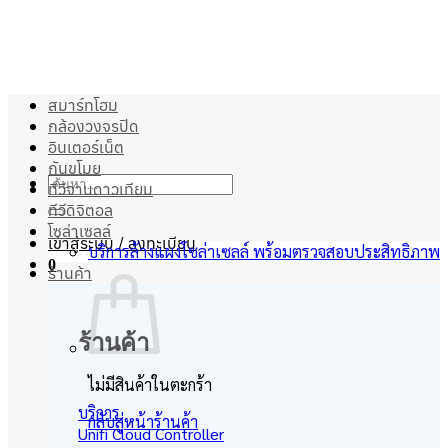
ข้าม
ไป
ยัง
เนื้อหา
สมาร์ทโฮม
กล้องวงจรปิด
อินเตอร์เน็ต
กันขโมย
ค้นหา:
ทีวีจานดาวเทียม
ทีวีดิจิตอล
โซล่าเซลล์
เข้าสู่ระบบ / ลงทะเบียน
บริการล้างแผงโซล่าเซลล์ พร้อมตรวจสอบประสิทธิภาพ
0
ร้านค้า
ร้านค้า
ไม่มีสินค้าในตะกร้า
บริการ
กลับสู่หน้าร้านค้า
Unifi Cloud Controller