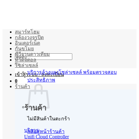
ข้าม
ไป
ยัง
เนื้อหา
สมาร์ทโฮม
กล้องวงจรปิด
อินเตอร์เน็ต
กันขโมย
ทีวีจานดาวเทียม
ค้นหา:
ทีวีดิจิตอล
โซล่าเซลล์
บริการล้างแผงโซล่าเซลล์ พร้อมตรวจสอบ
เข้าสู่ระบบ / ลงทะเบียน
ประสิทธิภาพ
0
ร้านค้า
ร้านค้า
ไม่มีสินค้าในตะกร้า
บริการ
กลับสู่หน้าร้านค้า
Unifi Cloud Controller